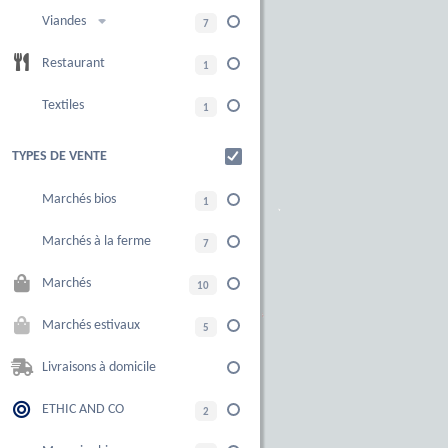
Viandes
7
Restaurant
1
Textiles
1
TYPES DE VENTE
Marchés bios
1
Marchés à la ferme
7
Marchés
10
Marchés estivaux
5
Livraisons à domicile
ETHIC AND CO
2