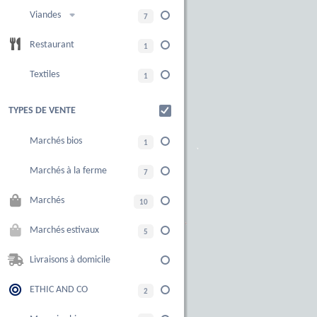
Viandes
7
Restaurant
1
Textiles
1
TYPES DE VENTE
Marchés bios
1
Marchés à la ferme
7
Marchés
10
Marchés estivaux
5
Livraisons à domicile
ETHIC AND CO
2